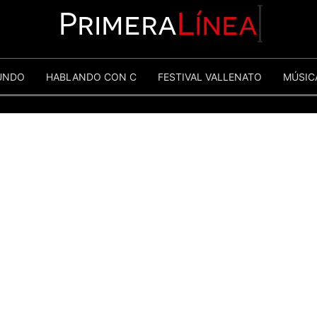
Primera
Línea
UNDO
HABLANDO CON C
FESTIVAL VALLENATO
MÚSIC