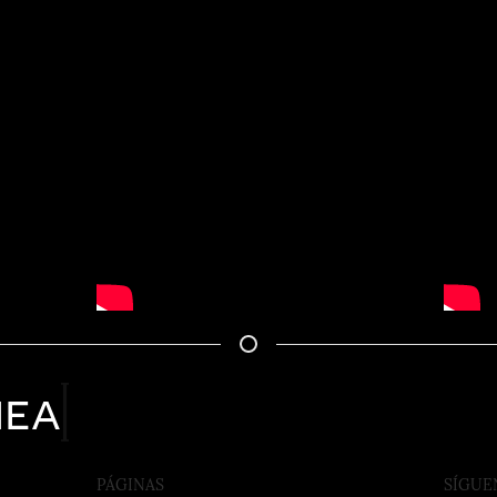
nea
PÁGINAS
SÍGUE