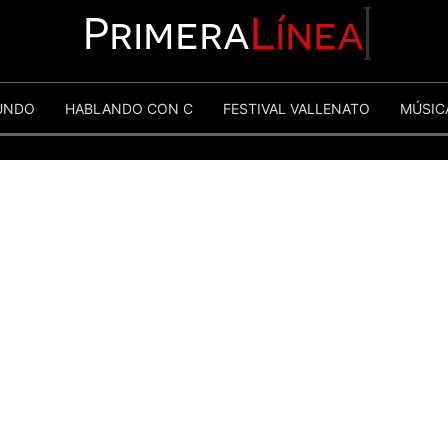
Primera
Línea
UNDO
HABLANDO CON C
FESTIVAL VALLENATO
MÚSIC