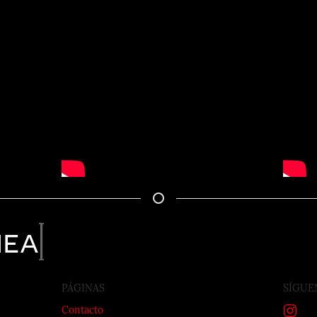
nea
PÁGINAS
SÍGUE
Contacto