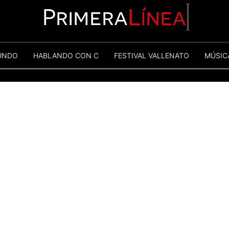
Primera
Línea
UNDO
HABLANDO CON C
FESTIVAL VALLENATO
MÚSIC