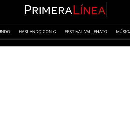
Primera
Línea
UNDO
HABLANDO CON C
FESTIVAL VALLENATO
MÚSIC