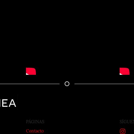
nea
PÁGINAS
SÍGUE
Contacto