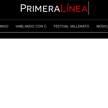
Primera
Línea
UNDO
HABLANDO CON C
FESTIVAL VALLENATO
MÚSIC