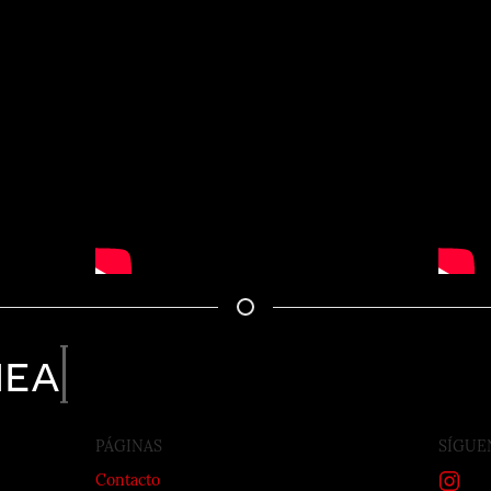
nea
PÁGINAS
SÍGUE
Contacto