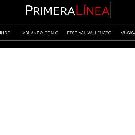
Primera
Línea
UNDO
HABLANDO CON C
FESTIVAL VALLENATO
MÚSIC