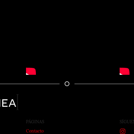
nea
PÁGINAS
SÍGUE
Contacto