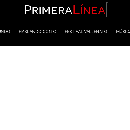
Primera
Línea
UNDO
HABLANDO CON C
FESTIVAL VALLENATO
MÚSIC