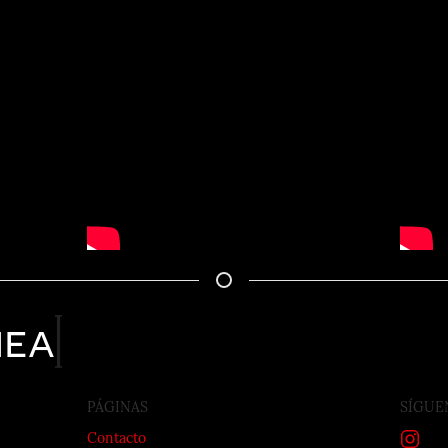
nea
PÁGINAS
SÍGUE
Contacto