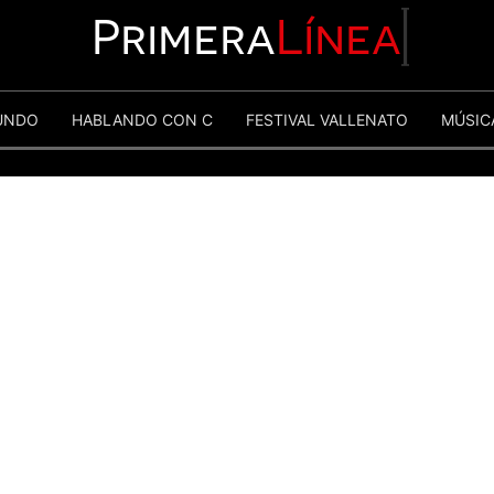
Primera
Línea
UNDO
HABLANDO CON C
FESTIVAL VALLENATO
MÚSIC