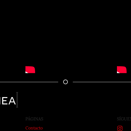
nea
PÁGINAS
SÍGUE
Contacto