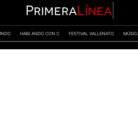
Primera
Línea
UNDO
HABLANDO CON C
FESTIVAL VALLENATO
MÚSIC