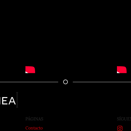
nea
PÁGINAS
SÍGUE
Contacto