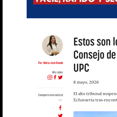
Estos son l
Consejo de 
UPC
Por: María José Rueda
Mis redes
8 mayo, 2026
El alto tribunal suspe
Comparte esta noticia
Echavarría tras encon