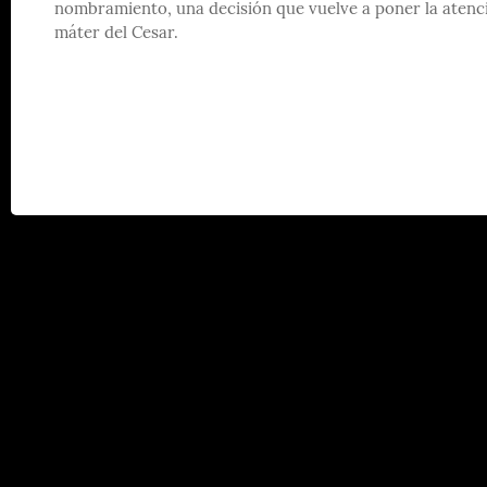
nombramiento, una decisión que vuelve a poner la atenci
máter del Cesar.