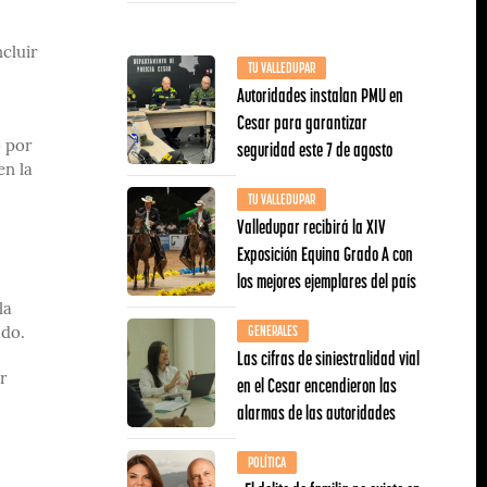
cluir
TU VALLEDUPAR
Autoridades instalan PMU en
Cesar para garantizar
seguridad este 7 de agosto
o por
en la
TU VALLEDUPAR
Valledupar recibirá la XIV
Exposición Equina Grado A con
los mejores ejemplares del país
la
GENERALES
ado.
Las cifras de siniestralidad vial
r
en el Cesar encendieron las
alarmas de las autoridades
POLÍTICA