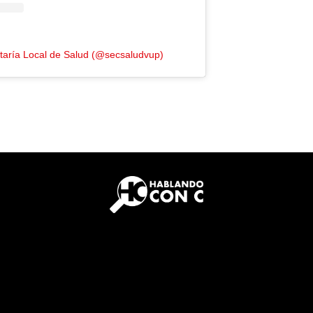
etaría Local de Salud (@secsaludvup)