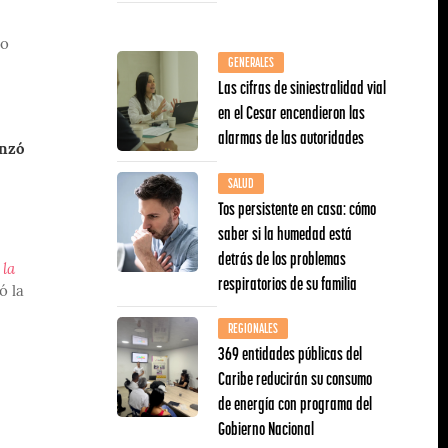
to
GENERALES
Las cifras de siniestralidad vial
en el Cesar encendieron las
alarmas de las autoridades
enzó
SALUD
Tos persistente en casa: cómo
saber si la humedad está
detrás de los problemas
 la
respiratorios de su familia
ó la
REGIONALES
369 entidades públicas del
Caribe reducirán su consumo
de energía con programa del
Gobierno Nacional