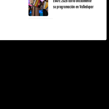
EVAFE 2026 abrió oficialmente
su programación en Valledupar