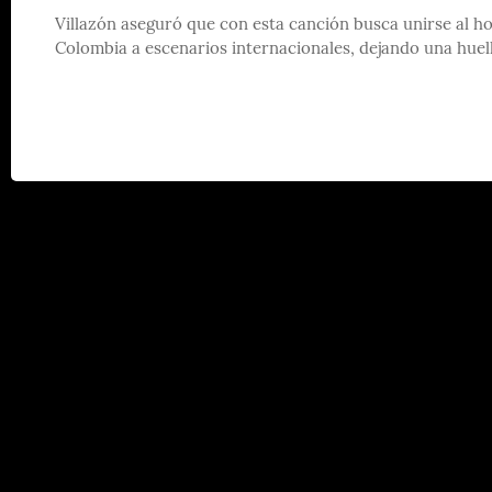
Villazón aseguró que con esta canción busca unirse al h
Colombia a escenarios internacionales, dejando una huell