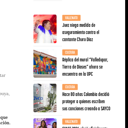
VALLENATO
Juez niega medida de
aseguramiento contra el
cantante Churo Díaz
CULTURA
Réplica del mural “Valledupar,
Tierra de Dioses” ahora se
encuentra en la UPC
tar
CULTURA
Hace 80 años Colombia decidió
puya,
proteger a quienes escriben
sus canciones creando a SAYCO
 que
VALLENATO
ación.