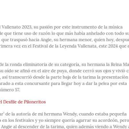
 Vallenato 2023, su pasión por este instrumento de la música
sde que tiene uso de razón lo que más había anhelado con todo s
l que traspasó hacia Angie, su hermana menor, quien hoy, despu
mera vez en el Festival de la Leyenda Vallenata, este 2024 que 
de la ronda eliminatoria de su categoría, su hermana la Reina M
u oído se afinó en el aire de puya, donde cerró sus ojos y vivió 
o, así transcurrió desde la parte baja de la tarima la presentación
rado a esta concursante para llegar hoy a dar la pelea por esta
número 57.
el Desfile de Piloneritos
lar’ de la autoría de mi hermana Wendy, cuando estaba pequeña
en los festivales y yo siempre quería agarrar su acordeón, per
ngie al descender de la tarima, quien además viendo a Wendy 