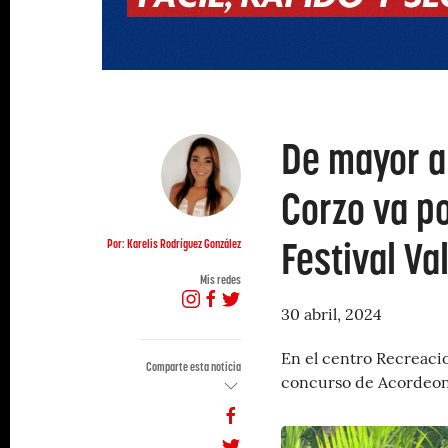
De mayor a
Corzo va po
Festival Va
Por: Karelis Rodríguez González
Mis redes
30 abril, 2024
En el centro Recreacio
Comparte esta noticia
concurso de Acordeon