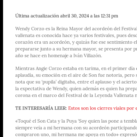
Última actualización abril 30, 2024 a las 12:31 pm
Wendy Corzo es la Reina Mayor del acordeón del Festival
vallenata es conocida hace ya varios festivales, pues de
corazón era un acordeón, y quizás fue ese sentimiento e
prepararse junto a su hermana mayor, se presenta por pri
año se hace en homenaje a Iván Villazón.
Mientras Angie Corzo estaba en tarima, en el primer día 
aplaudía, su emoción en el aire de Son fue notoria, pero s
nota que su ‘pupila’ digitaba, entre el aplauso y el aciert
la expectativa de Wendy, quien además es quien ha prepa
corona en el marco del Festival de la Leyenda Vallenata 
TE INTERESARÍA LEER:
Estos son los cierres viales por 
«Toqué el Son Cata y la Puya ‘Soy quien las pone a temb
siempre veía a mi hermana con su acordeón participando 
compraron uno, mi hermana me apoya en todo» expresó A