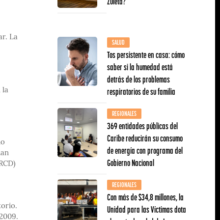
Zuleta?
ar. La
SALUD
Tos persistente en casa: cómo
saber si la humedad está
detrás de los problemas
respiratorios de su familia
 la
REGIONALES
369 entidades públicas del
Caribe reducirán su consumo
mo
de energía con programa del
man
Gobierno Nacional
(RCD)
REGIONALES
Con más de $34,8 millones, la
orio.
Unidad para las Víctimas dota
 2009.