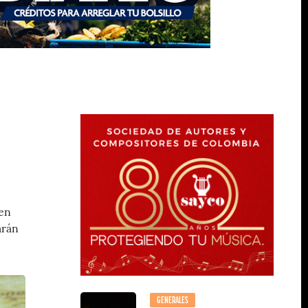
 en
arán
GENERALES