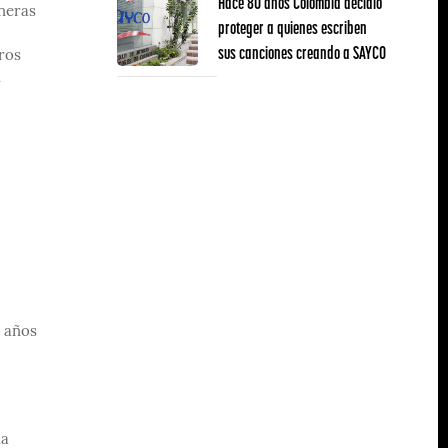
Hace 80 años Colombia decidió
oneras
proteger a quienes escriben
sus canciones creando a SAYCO
ros
l
2 años
la