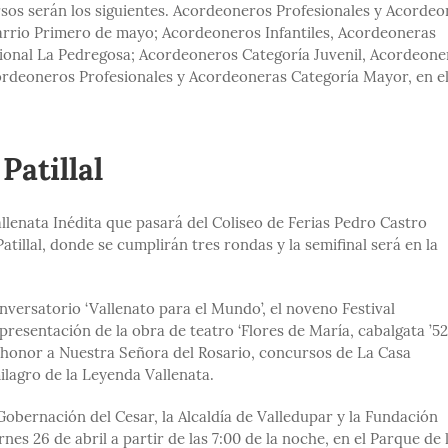
ursos serán los siguientes. Acordeoneros Profesionales y Acorde
barrio Primero de mayo; Acordeoneros Infantiles, Acordeoneras
cional La Pedregosa; Acordeoneros Categoría Juvenil, Acordeone
cordeoneros Profesionales y Acordeoneras Categoría Mayor, en e
Patillal
llenata Inédita que pasará del Coliseo de Ferias Pedro Castro
tillal, donde se cumplirán tres rondas y la semifinal será en la
versatorio ‘Vallenato para el Mundo’, el noveno Festival
presentación de la obra de teatro ‘Flores de María, cabalgata ’5
n honor a Nuestra Señora del Rosario, concursos de La Casa
milagro de la Leyenda Vallenata.
Gobernación del Cesar, la Alcaldía de Valledupar y la Fundación
rnes 26 de abril a partir de las 7:00 de la noche, en el Parque de 