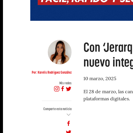
Con ‘Jerarq
nuevo integ
Por: Karelis Rodríguez González
10 marzo, 2025
Mis redes
El 28 de marzo, las ca
plataformas digitales.
Comparte esta noticia