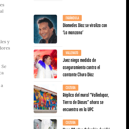
les
al
FARÁNDULA
Diomedes Díaz se viraliza con
‘La manzana’
les y
dores
VALLENATO
Juez niega medida de
aseguramiento contra el
. Se
cantante Churo Díaz
ca
 a
CULTURA
Réplica del mural “Valledupar,
Tierra de Dioses” ahora se
encuentra en la UPC
CULTURA