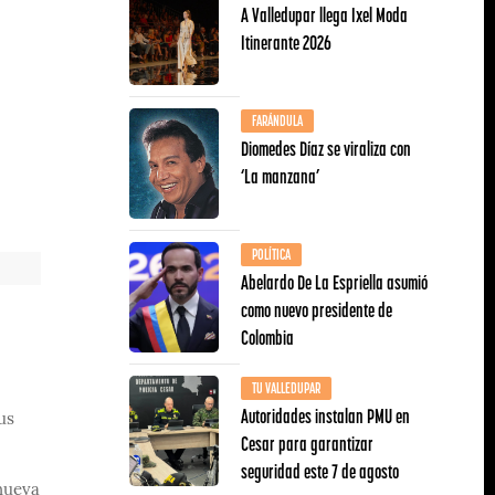
A Valledupar llega Ixel Moda
Itinerante 2026
FARÁNDULA
Diomedes Díaz se viraliza con
‘La manzana’
POLÍTICA
Abelardo De La Espriella asumió
como nuevo presidente de
Colombia
TU VALLEDUPAR
Autoridades instalan PMU en
us
Cesar para garantizar
seguridad este 7 de agosto
 nueva