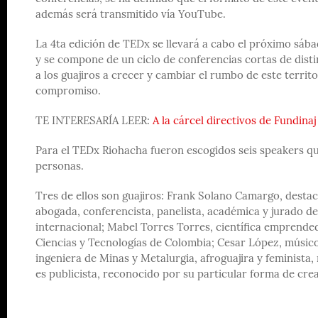
además será transmitido vía YouTube.
La 4ta edición de TEDx se llevará a cabo el próximo sába
y se compone de un ciclo de conferencias cortas de dist
a los guajiros a crecer y cambiar el rumbo de este territ
compromiso.
TE INTERESARÍA LEER:
A la cárcel directivos de Fundin
Para el TEDx Riohacha fueron escogidos seis speakers que
personas.
Tres de ellos son guajiros: Frank Solano Camargo, desta
abogada, conferencista, panelista, académica y jurado de
internacional; Mabel Torres Torres, científica emprende
Ciencias y Tecnologías de Colombia; Cesar López, músico
ingeniera de Minas y Metalurgia, afroguajira y feminista,
es publicista, reconocido por su particular forma de cre