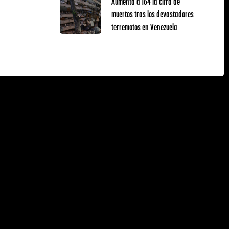
Aumenta a 164 la cifra de
muertos tras los devastadores
terremotos en Venezuela