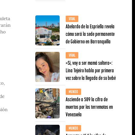
VIRAL
uleta
Abelardo de la Espriella revela
rarán
cho
cómo será la sede permanente
de Gobierno en Barranquilla
VIRAL
«Sí, voy a ser mamá soltera»:
Lina Tejeiro habla por primera
vez sobre la llegada de su bebé
to,
MUNDO
 de
Asciende a 589 la cifra de
muertos por los terremotos en
sión
Venezuela
MUNDO