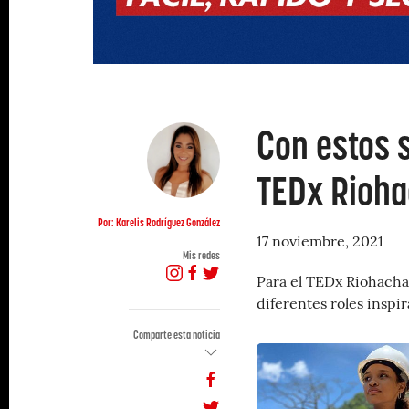
Con estos s
TEDx Rioh
Por: Karelis Rodríguez González
17 noviembre, 2021
Mis redes
Para el TEDx Riohacha
diferentes roles inspi
Comparte esta noticia