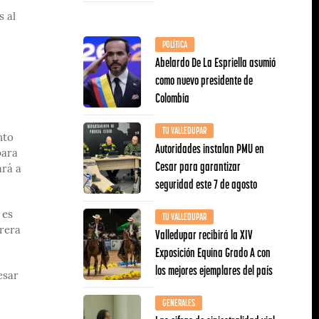
s al
POLÍTICA
Abelardo De La Espriella asumió
como nuevo presidente de
Colombia
TU VALLEDUPAR
nto
Autoridades instalan PMU en
para
Cesar para garantizar
ará a
seguridad este 7 de agosto
TU VALLEDUPAR
 es
rrera
Valledupar recibirá la XIV
Exposición Equina Grado A con
los mejores ejemplares del país
esar
GENERALES