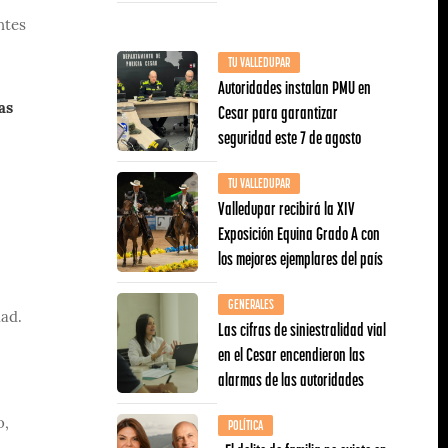
ntes
TU VALLEDUPAR
Autoridades instalan PMU en
Cesar para garantizar
as
seguridad este 7 de agosto
TU VALLEDUPAR
Valledupar recibirá la XIV
Exposición Equina Grado A con
los mejores ejemplares del país
GENERALES
dad.
Las cifras de siniestralidad vial
en el Cesar encendieron las
alarmas de las autoridades
POLÍTICA
o,