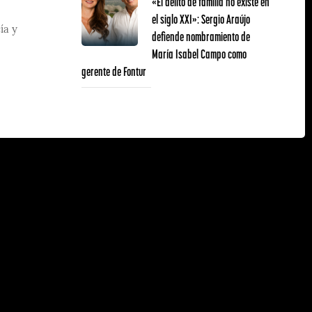
«El delito de familia no existe en
el siglo XXI»: Sergio Araújo
ía y
defiende nombramiento de
María Isabel Campo como
gerente de Fontur