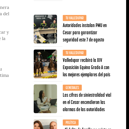
inera
a del
TU VALLEDUPAR
Autoridades instalan PMU en
Cesar para garantizar
car y
seguridad este 7 de agosto
 la
TU VALLEDUPAR
Valledupar recibirá la XIV
Exposición Equina Grado A con
u
los mejores ejemplares del país
ctima
GENERALES
Las cifras de siniestralidad vial
en el Cesar encendieron las
alarmas de las autoridades
POLÍTICA