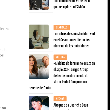
funcionará el nuevo sistema
que reemplaza al Sisbén
GENERALES
uienes
Las cifras de siniestralidad vial
en el Cesar encendieron las
alarmas de las autoridades
bida
sos
POLÍTICA
«El delito de familia no existe en
el siglo XXI»: Sergio Araújo
defiende nombramiento de
María Isabel Campo como
gerente de Fontur
HECHOS
Abogado de Juancho Daza
e su