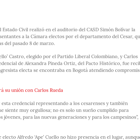
 Estado Civil realizó en el auditorio del CASD Simón Bolívar la
resentantes a la Cámara electos por el departamento del Cesar, q
vas del pasado 8 de marzo.
llo’ Castro, elegido por el Partido Liberal Colombiano, y Carlos
redencial de Alexandra Pineda Ortiz, del Pacto Histórico, fue reci
ongresista electa se encontraba en Bogotá atendiendo compromi
ará su unión con Carlos Rueda
r esta credencial representando a los cesarenses y también
 se siente muy orgullosa; no es solo un sueño cumplido para
os jóvenes, para las nuevas generaciones y para los campesinos”,
electo Alfredo ‘Ape’ Cuello no hizo presencia en el lugar, aunqu