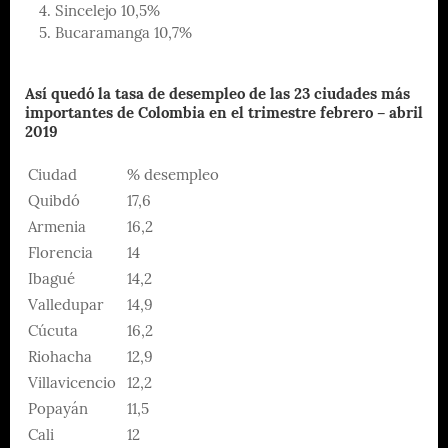
Sincelejo 10,5%
Bucaramanga 10,7%
Así quedó la tasa de desempleo de las 23 ciudades más
importantes de Colombia en el trimestre febrero – abril
2019
Ciudad
% desempleo
Quibdó
17,6
Armenia
16,2
Florencia
14
Ibagué
14,2
Valledupar
14,9
Cúcuta
16,2
Riohacha
12,9
Villavicencio
12,2
Popayán
11,5
Cali
12