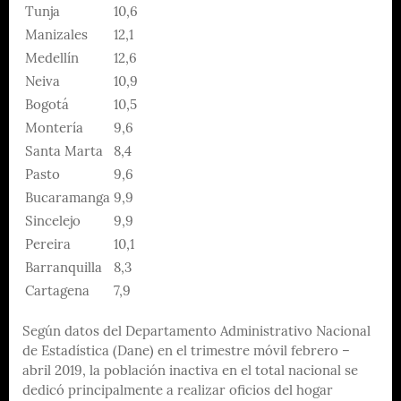
Tunja
10,6
Manizales
12,1
Medellín
12,6
Neiva
10,9
Bogotá
10,5
Montería
9,6
Santa Marta
8,4
Pasto
9,6
Bucaramanga
9,9
Sincelejo
9,9
Pereira
10,1
Barranquilla
8,3
Cartagena
7,9
Según datos del Departamento Administrativo Nacional
de Estadística (Dane) en el trimestre móvil febrero –
abril 2019, la población inactiva en el total nacional se
dedicó principalmente a realizar oficios del hogar