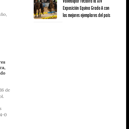
Valledupar recibirá la XIV
Exposición Equina Grado A con
los mejores ejemplares del país
año,
res
ca,
ado
(16 de
l.
s
 4-0