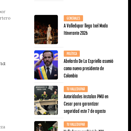
por
GENERALES
ortero
A Valledupar llega Ixel Moda
Itinerante 2026
POLÍTICA
Abelardo De La Espriella asumió
ima
como nuevo presidente de
Colombia
TU VALLEDUPAR
Autoridades instalan PMU en
Cesar para garantizar
seguridad este 7 de agosto
TU VALLEDUPAR
eza