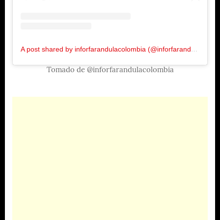
A post shared by inforfarandulacolombia (@inforfarandulacolombia)
Tomado de @inforfarandulacolombia